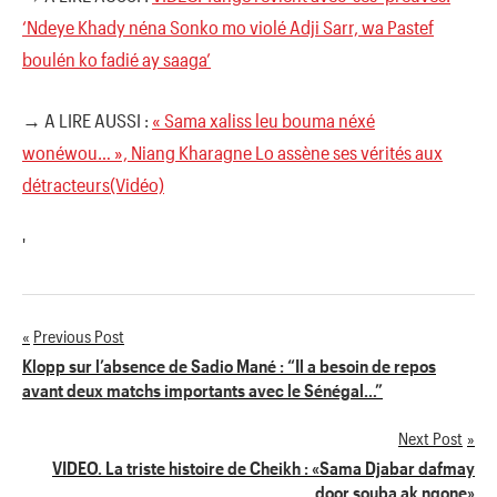
‘Ndeye Khady néna Sonko mo violé Adji Sarr, wa Pastef
boulén ko fadié ay saaga’
→ A LIRE AUSSI :
« Sama xaliss leu bouma néxé
wonéwou… », Niang Kharagne Lo assène ses vérités aux
détracteurs(Vidéo)
'
Previous Post
Navigation
Klopp sur l’absence de Sadio Mané : “Il a besoin de repos
avant deux matchs importants avec le Sénégal…”
de
Next Post
l’article
VIDEO. La triste histoire de Cheikh : «Sama Djabar dafmay
door souba ak ngone»