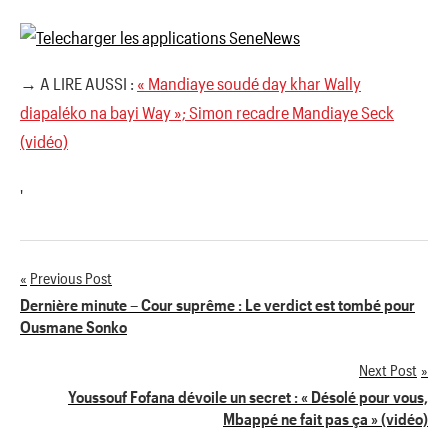
→ A LIRE AUSSI :
« Mandiaye soudé day khar Wally
diapaléko na bayi Way »; Simon recadre Mandiaye Seck
(vidéo)
'
Previous Post
Navigation
Dernière minute – Cour suprême : Le verdict est tombé pour
Ousmane Sonko
de
Next Post
l’article
Youssouf Fofana dévoile un secret : « Désolé pour vous,
Mbappé ne fait pas ça » (vidéo)