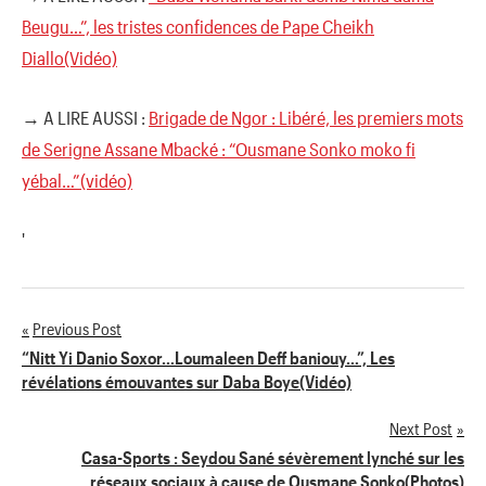
Beugu…”, les tristes confidences de Pape Cheikh
Diallo(Vidéo)
→ A LIRE AUSSI :
Brigade de Ngor : Libéré, les premiers mots
de Serigne Assane Mbacké : “Ousmane Sonko moko fi
yébal…”(vidéo)
'
Previous Post
Navigation
“Nitt Yi Danio Soxor…Loumaleen Deff baniouy…”, Les
révélations émouvantes sur Daba Boye(Vidéo)
de
Next Post
l’article
Casa-Sports : Seydou Sané sévèrement lynché sur les
réseaux sociaux à cause de Ousmane Sonko(Photos)