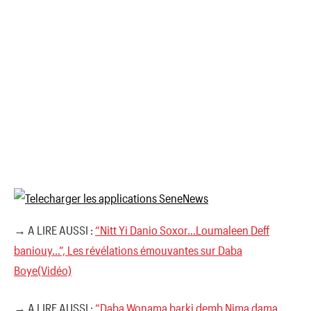
→ A LIRE AUSSI :
“Nitt Yi Danio Soxor…Loumaleen Deff
baniouy…”, Les révélations émouvantes sur Daba
Boye(Vidéo)
→ A LIRE AUSSI :
“Daba Wonama barki demb Nima dama