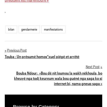
président est mal entouré »
'
bilan
gendarmerie
manifestations
Previous Post
Navigation
Touba : Un présumé homos*xuel piégé et arrêté
de
Next Post
Bouba Ndour: »Bou dé nit loumou la wakh nékhoula, bo
l’article
kheuyé nga todj keureum wala bou guéné nga saga ko si
internet bi, nama gneup saga »
Browse by Category