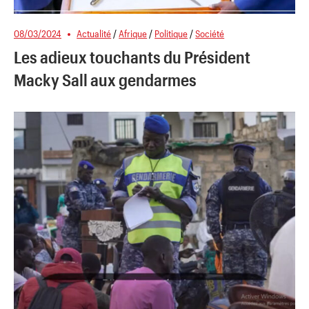
08/03/2024
Actualité
/
Afrique
/
Politique
/
Société
Les adieux touchants du Président
Macky Sall aux gendarmes