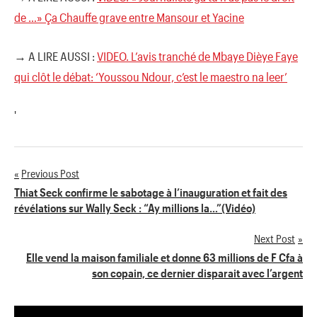
de …» Ça Chauffe grave entre Mansour et Yacine
→ A LIRE AUSSI :
VIDEO. L’avis tranché de Mbaye Dièye Faye
qui clôt le débat: ‘Youssou Ndour, c’est le maestro na leer’
'
Previous Post
Navigation
Thiat Seck confirme le sabotage à l’inauguration et fait des
révélations sur Wally Seck : “Ay millions la…”(Vidéo)
de
Next Post
l’article
Elle vend la maison familiale et donne 63 millions de F Cfa à
son copain, ce dernier disparait avec l’argent