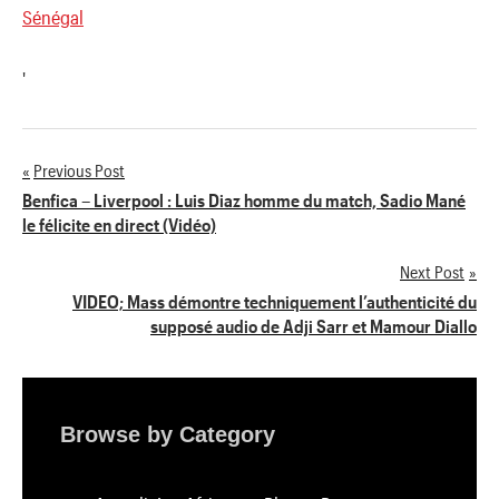
Sénégal
'
Previous Post
Navigation
Benfica – Liverpool : Luis Diaz homme du match, Sadio Mané
le félicite en direct (Vidéo)
de
Next Post
l’article
VIDEO; Mass démontre techniquement l’authenticité du
supposé audio de Adji Sarr et Mamour Diallo
Browse by Category