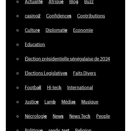
Actualité
Afrique
Blog
Buzz
casino2
Confidences
Contributions
Culture
Diplomatie
Economie
Education
Élection présidentielle sénégalaise de 2024
Elections Legislatives
Faits Divers
Football
Hi-tech
International
Justice
Lamb
Médias
Musique
Nécrologie
News
News Tech
People
Politique
ready_text
Religion