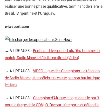
réaliser une bo
nne phase qualificative, terminant derrière le
Brésil, l’Argentine et l’Uruguay.
wiwsport.com
→ A LIRE AUSSI :
Benfica – Liverpool : Luis Diaz homme du
match, Sadio Mané le félicite en direct (Vidéo)
→ A LIRE AUSSI :
VIDEO. Ligue des Champions: La réaction
de Sadio Mané qui ne célèbre presque pas son but intrigue
les fans
→ A LIRE AUSSI :
Champion d’Afrique et logé dans le pot 3
pour le tirage de la CDM, O. Dacourt s’emporte et défend le