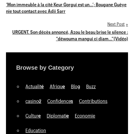
Navigation
‘Mon immeuble à la cité Keur Gorgui est un…’; Bougane Guèye
nie tout contact avec Adji Sarr
de
Next Post
l’article
URGENT. Son décès annoncé, Azou le beau brise le silence :
“déwouma mangui ci diam…”(Vidéo)
Browse by Category
Actualité
Afrique
Blog
Buzz
casino2
Confidences
Contributions
Culture
Diplomatie
Economie
Education