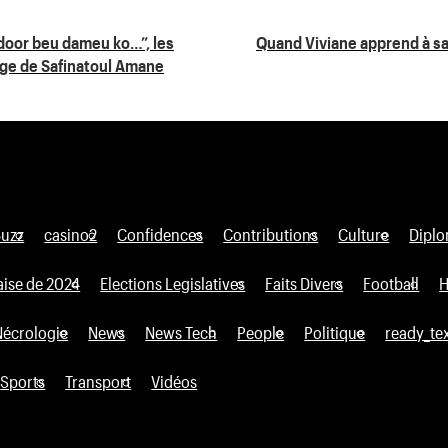
 door beu dameu ko…”, les
Quand Viviane apprend à sa 
ège de Safinatoul Amane
Buzz
casino2
Confidences
Contributions
Culture
Diplo
aise de 2024
Elections Legislatives
Faits Divers
Football
H
Nécrologie
News
News Tech
People
Politique
ready_te
Sports
Transport
Vidéos