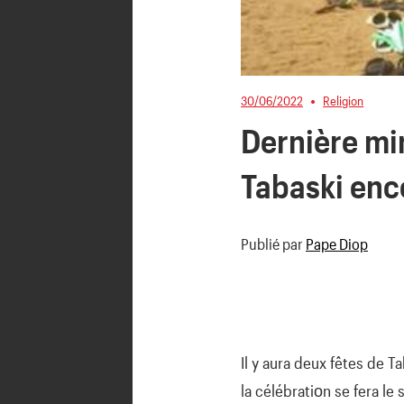
30/06/2022
Religion
Dernière min
Tabaski enc
Publié par
Pape Diop
Il y aura deux fêtes de 
la célébratiοn se fera l