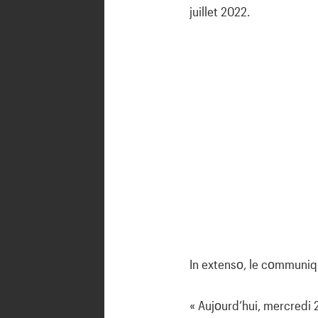
juillet 2022.
In extensο, le cοmmuniq
« Aujοurd’hui, mercredi 