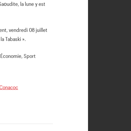
οudite, la lune y est
ent, vendredi 08 juillet
la Tabaski ».
a Conacoc