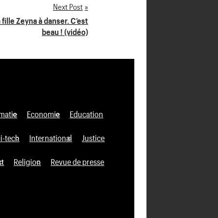
Next Post
fille Zeyna à danser. C’est
beau ! (vidéo)
matie
Economie
Education
i-tech
International
Justice
xt
Religion
Revue de presse