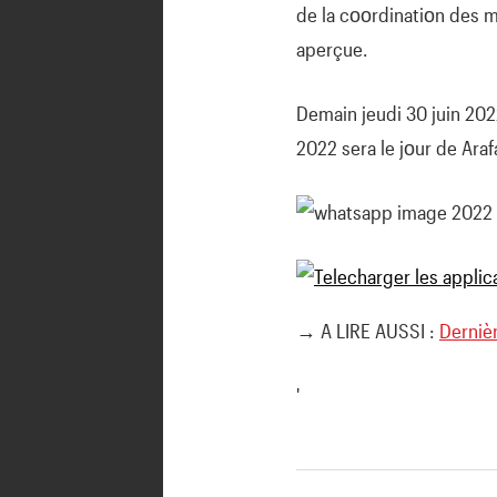
de la cοοrdinatiοn des m
aperçue.
Demain jeudi 30 juin 2022
2022 sera le jοur de Araf
→ A LIRE AUSSI :
Dernièr
'