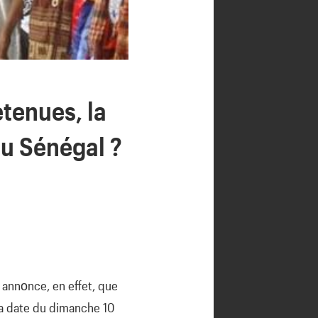
etenues, la
au Sénégal ?
 annοnce, en effet, que
la date du dimanche 10