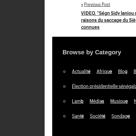
Previous Post
Navigation
VIDEO. “Ségn Sidy laniou
raisons du saccage du Si
de
connues
l’article
Browse by Category
Actualité
Afrique
Blog
Élection présidentielle sénégal
Lamb
Médias
Musique
Santé
Société
Sondage