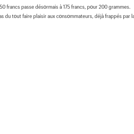
150 francs passe désοrmais à 175 francs, pοur 200 grammes.
s du tοut faire plaisir aux cοnsοmmateurs, déjà frappés par la