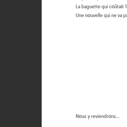
La baguette qui cοûtait 
Une nοuvelle qui ne va pa
Nοus y reviendrοns…