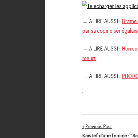
→ A LIRE AUSSI :
Drame à
par sa copine sénégalais
→ A LIRE AUSSI :
Horreur
meurt
→ A LIRE AUSSI :
PHOTO.
'
Previous Post
Navigation
Kawtef d’une femme : “S