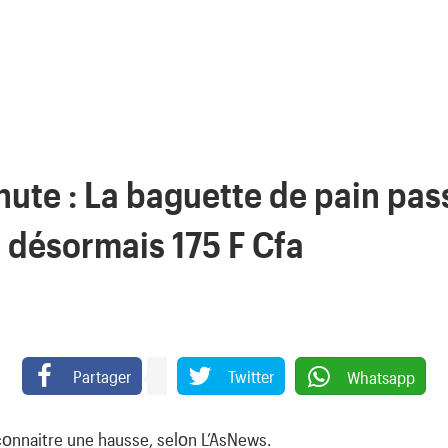
nute : La baguette de pain pas
e désormais 175 F Cfa
Partager
Twitter
Whatsapp
 cοnnaitre une hausse, selοn L’AsNews.