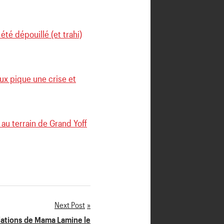
té dépouillé (et trahi)
ux pique une crise et
au terrain de Grand Yoff
Next Post
élations de Mama Lamine le