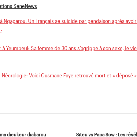
 Ngaparou: Un Français se suicide par pendaison après avoir é
e
 à Yeumbeul: Sa femme de 30 ans s’agrippe à son sexe, le vie
 Nécrologie: Voici Ousmane Faye retrouvé mort et « déposé » 
ama dieukeur diabarou
Siteu vs Papa Sow : Les rév