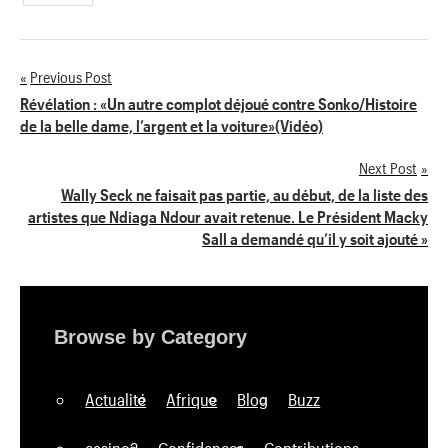
Previous Post
Navigation
Révélation : «Un autre complot déjoué contre Sonko/Histoire
de la belle dame, l’argent et la voiture»(Vidéo)
de
Next Post
l’article
Wally Seck ne faisait pas partie, au début, de la liste des
artistes que Ndiaga Ndour avait retenue. Le Président Macky
Sall a demandé qu’il y soit ajouté »
Browse by Category
Actualité
Afrique
Blog
Buzz
casino2
Confidences
Contributions