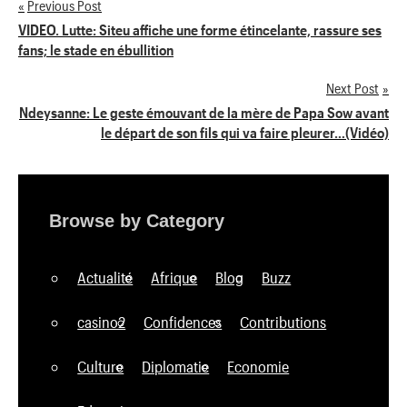
Previous Post
Navigation
VIDEO. Lutte: Siteu affiche une forme étincelante, rassure ses
fans; le stade en ébullition
de
Next Post
l’article
Ndeysanne: Le geste émouvant de la mère de Papa Sow avant
le départ de son fils qui va faire pleurer…(Vidéo)
Browse by Category
Actualité
Afrique
Blog
Buzz
casino2
Confidences
Contributions
Culture
Diplomatie
Economie