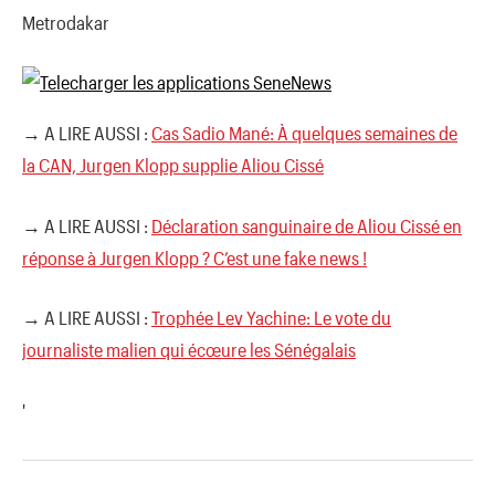
Metrodakar
→ A LIRE AUSSI :
Cas Sadio Mané: À quelques semaines de
la CAN, Jurgen Klopp supplie Aliou Cissé
→ A LIRE AUSSI :
Déclaration sanguinaire de Aliou Cissé en
réponse à Jurgen Klopp ? C’est une fake news !
→ A LIRE AUSSI :
Trophée Lev Yachine: Le vote du
journaliste malien qui écœure les Sénégalais
'