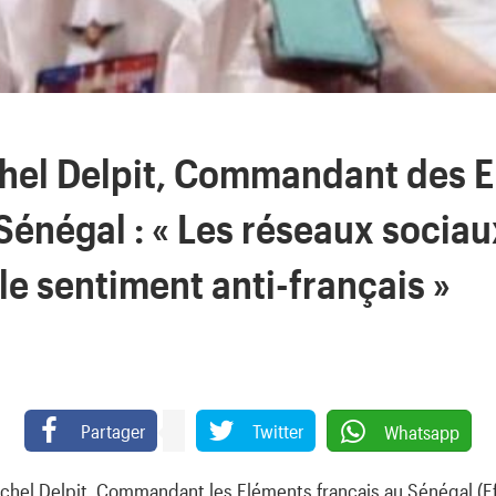
hel Delpit, Commandant des 
Sénégal : « Les réseaux sociau
le sentiment anti-français »
Partager
Twitter
Whatsapp
chel Delpit, Commandant les Eléments français au Sénégal (Efs