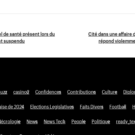
l de santé présent lors du
Cité dans une affaire
st suspendu
répond violemmen
Buzz
casino2
Confidences
Contributions
Culture
Diplo
aise de 2024
Elections Legislatives
Faits Divers
Football
H
Nécrologie
News
News Tech
People
Politique
ready_te