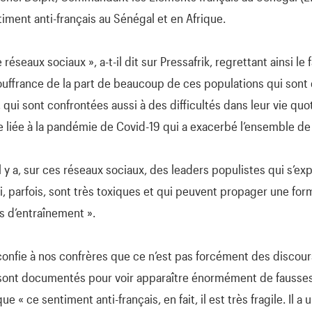
iment anti-français au Sénégal et en Afrique.
éseaux sociaux », a-t-il dit sur Pressafrik, regrettant ainsi le 
souffrance de la part de beaucoup de ces populations qui sont
ui sont confrontées aussi à des difficultés dans leur vie quot
 liée à la pandémie de Covid-19 qui a exacerbé l’ensemble de 
« il y a, sur ces réseaux sociaux, des leaders populistes qui s’ex
i, parfois, sont très toxiques et qui peuvent propager une for
s d’entraînement ».
confie à nos confrères que ce n’est pas forcément des discours
 sont documentés pour voir apparaître énormément de fausses i
 « ce sentiment anti-français, en fait, il est très fragile. Il a u