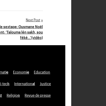
Next Post
 de sextape: Ousmane Noël
t: ‘Talouma lén sakh, sou
féké…'(vidéo)
matie
Economie
Education
i-tech
International
Justice
xt
Religion
Revue de presse