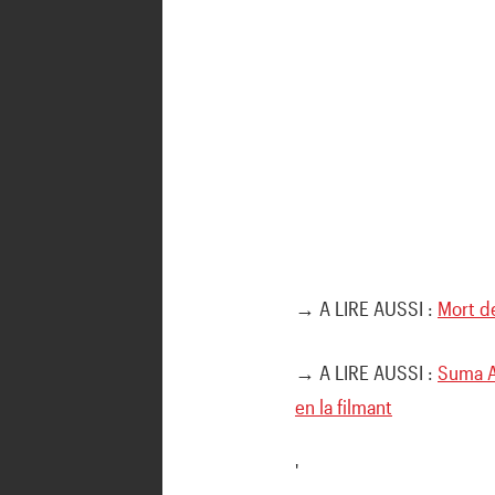
→ A LIRE AUSSI :
Mort de
→ A LIRE AUSSI :
Suma As
en la filmant
'