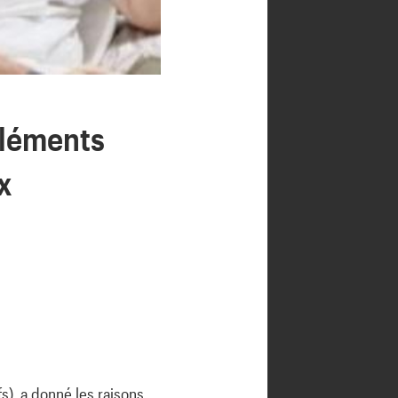
Eléments
x
), a donné les raisons