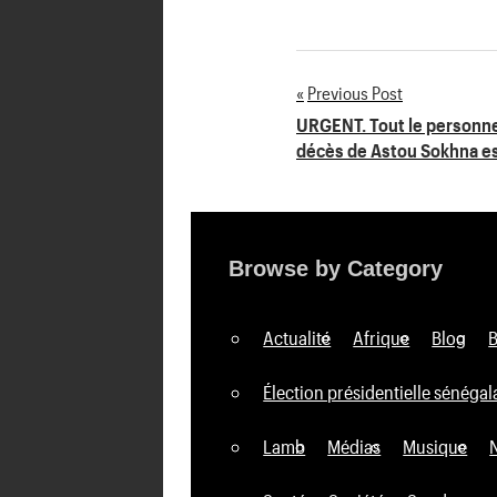
Previous Post
Navigation
URGENT. Tout le personne
décès de Astou Sokhna e
de
l’article
Browse by Category
Actualité
Afrique
Blog
Élection présidentielle sénégal
Lamb
Médias
Musique