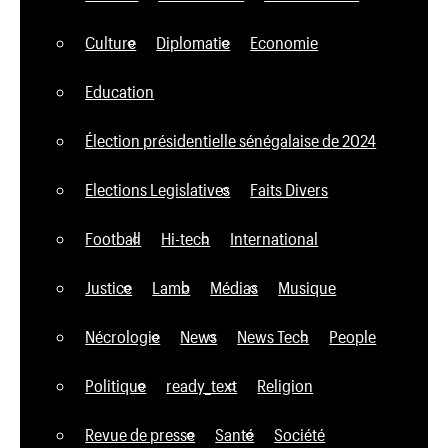
Culture
Diplomatie
Economie
Education
Élection présidentielle sénégalaise de 2024
Elections Legislatives
Faits Divers
Football
Hi-tech
International
Justice
Lamb
Médias
Musique
Nécrologie
News
News Tech
People
Politique
ready_text
Religion
Revue de presse
Santé
Société