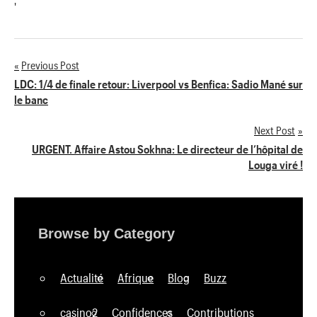
'
Previous Post
Navigation
LDC: 1/4 de finale retour: Liverpool vs Benfica: Sadio Mané sur
le banc
de
Next Post
l’article
URGENT. Affaire Astou Sokhna: Le directeur de l’hôpital de
Louga viré !
Browse by Category
Actualité
Afrique
Blog
Buzz
casino2
Confidences
Contributions