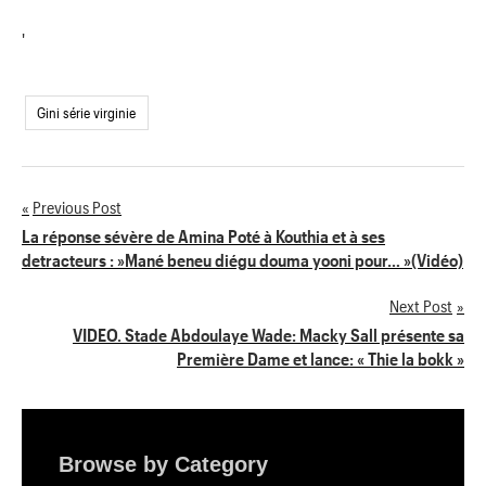
'
Gini série virginie
Previous Post
Navigation
La réponse sévère de Amina Poté à Kouthia et à ses
detracteurs : »Mané beneu diégu douma yooni pour… »(Vidéo)
de
Next Post
l’article
VIDEO. Stade Abdoulaye Wade: Macky Sall présente sa
Première Dame et lance: « Thie la bokk »
Browse by Category