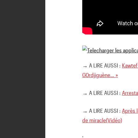
→ A LIRE AUSSI :
Kawtef
G0rdjiguène… »
→ A LIRE AUSSI :
Arrest
→ A LIRE AUSSI :
Après 
de miracle(Vidéo)