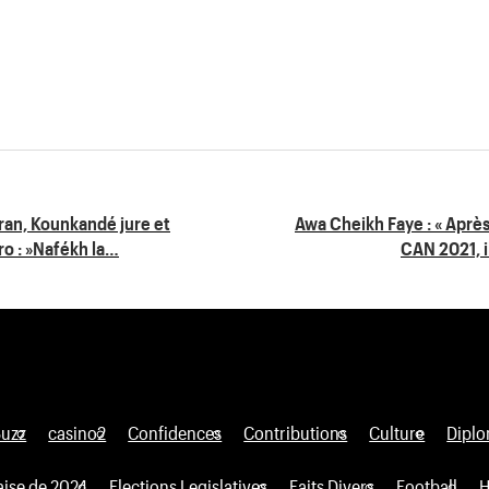
oran, Kounkandé jure et
Awa Cheikh Faye : « Après 
o : »Nafékh la…
CAN 2021, i
Buzz
casino2
Confidences
Contributions
Culture
Diplo
aise de 2024
Elections Legislatives
Faits Divers
Football
H