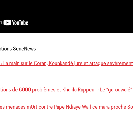
 : La main sur le Coran, Kounkandé jure et attaque sévèremen
ations de 6000 problèmes et Khalifa Rappeur : Le “garouwalé” 
les menaces m0rt contre Pape Ndiaye Walf ce mara proche Sonko