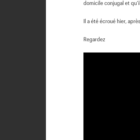
domicile conjugal et qu’i
Il a été écroué hier, apr
Regardez