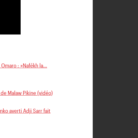
t Omaro : »Nafékh la…
de Malaw Pikine (vidéo)
 averti Adji Sarr fait