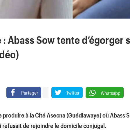
: Abass Sow tente d’égorger 
déo)
Partager
Twitter
Whatsapp
i se produire à la Cité Asecna (Guédiawaye) où Abass 
efusait de rejoindre le domicile conjugal.