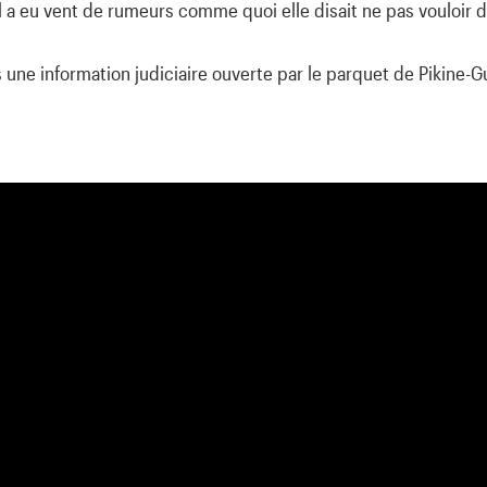
l a eu vent de rumeurs comme quoi elle disait ne pas vouloir d
ès une information judiciaire ouverte par le parquet de Pikine-