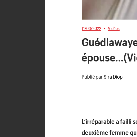
11/03/2022
Vidéos
Guédiawaye 
épouse…(Vi
Publié par
Sira Diop
L’irréparable a faill
deuxième femme qui r