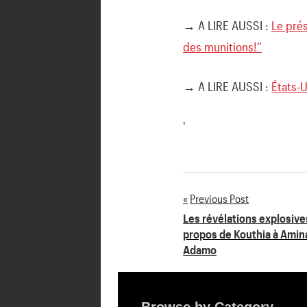
→ A LIRE AUSSI :
Le prés
des munitions!”
→ A LIRE AUSSI :
États-
'
Previous Post
Navigation
Les révélations explosive
propos de Kouthia à Amina
de
Adamo
l’article
Browse by Category