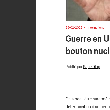
28/02/2022
International
Guerre en Uk
bouton nucl
Publié par
Pape Diop
On a beau être surarmé et
détermination d’un peuple