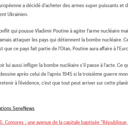
Européenne a décidé d’acheter des armes super puissants et 
dent Ukrainien.
flit qui pousse Vladimir Poutine à agiter l’arme nucléaire mai
amais attaquer les pays qui détiennent la bombe nucléaire. Ce q
est que ce pays fait partie de l’Otan, Poutine aura affaire à l’Eur
oir lui aussi infliger la bombe nucléaire s’il passe à l’acte. Ce q
essine après celui de l’après 1945 si la troisième guerre mond
 retenir à l’évidence, c’est que tout peut arriver sur cette plan
. Comores : une avenue de la capitale baptisée “République