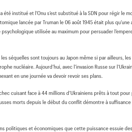
 été institué et l’Onu s’est substitué à la SDN pour régir le m
tomique lancée par Truman le 06 août 1945 était plus qu’une
e psychologique utilisée au maximum pour persuader l’empere
 les séquelles sont toujours au Japon même si par ailleurs, le
ophe nucléaire. Aujourd’hui, avec l’invasion Russe sur l’Ukrain
nnexant en une journée va devoir revoir ses plans.
échec cuisant face à 44 millions d’Ukrainiens prêts à tout pour 
russes morts depuis le début du conflit démontre à suffisance
ons politiques et économiques que cette puissance essuie de