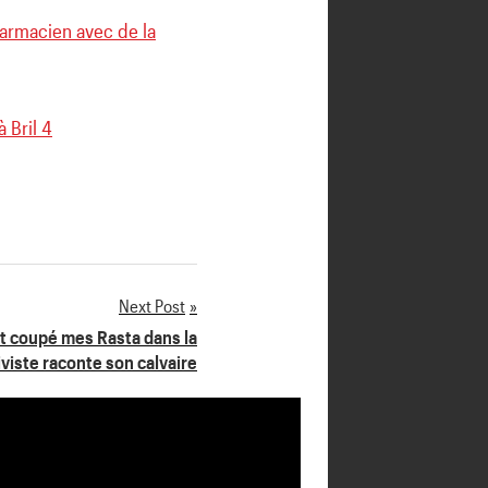
armacien avec de la
 Bril 4
Next Post
nt coupé mes Rasta dans la
tiviste raconte son calvaire