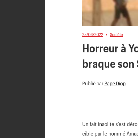
25/03/2022
Société
Horreur à Yo
braque son
Publié par
Pape Diop
Un fait insolite s’est dér
cible par le nommé Amad