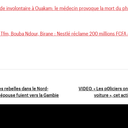
de involontaire à Ouakam: le médecin provoque la mort du ph
Tfm, Bouba Ndour, Birane : Nestlé réclame 200 millions FCFA à
 rebelles dans le Nord-
VIDEO. « Les p0liciers o
n épouse fuient vers la Gambie
voiture », cet ac