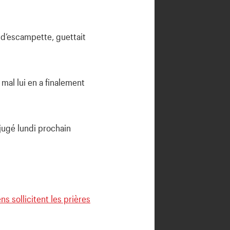
e d’escampette, guettait
 mal lui en a finalement
 jugé lundi prochain
s sollicitent les prières