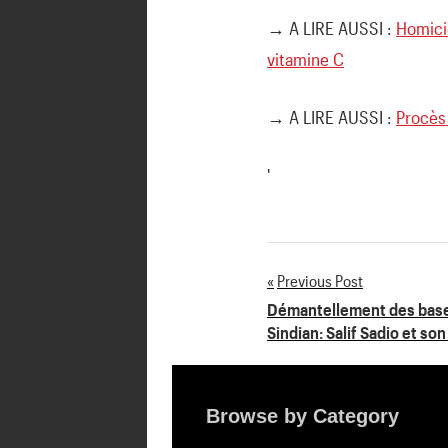
→ A LIRE AUSSI :
Homici
vitamine C
→ A LIRE AUSSI :
Procès 
'
Previous Post
Navigation
Démantellement des bases
Sindian: Salif Sadio et so
de
l’article
Browse by Category