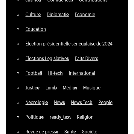
Culture
Diplomatie
Economie
Education
Élection présidentielle sénégalaise de 2024
Elections Legislatives
Faits Divers
Football
Hi-tech
International
Justice
Lamb
Médias
Musique
Nécrologie
News
News Tech
People
Politique
ready_text
Religion
Revue de presse
Santé
Société