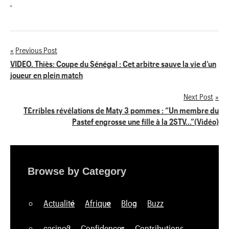
'
Previous Post
Navigation
VIDEO. Thiès: Coupe du Sénégal : Cet arbitre sauve la vie d’un
joueur en plein match
de
Next Post
l’article
T£rribles révélations de Maty 3 pommes : “Un membre du
Pastef engrosse une fille à la 2STV…”(Vidéo)
Browse by Category
Actualité
Afrique
Blog
Buzz
casino2
Confidences
Contributions