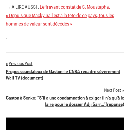
→ A LIRE AUSSI :
L’effrayant constat de S. Moustapha:
« Depuis que Macky Sall est à la tête de ce pays, tous les
hommes de valeur sont décédés »
'
Previous Post
Navigation
Propos scandaleux de Gaston: le CNRA recadre sévèrement
Walf TV (document)
de
Next Post
l’article
Gaston à Sonko: “S’il a une condamnation à exiger il n’a qu’à le
faire pour le dossier Adji Sarr…”(réponse)