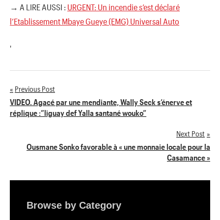
→ A LIRE AUSSI :
URGENT: Un incendie s’est déclaré
l’Etablissement Mbaye Gueye (EMG) Universal Auto
'
Previous Post
Navigation
VIDEO. Agacé par une mendiante, Wally Seck s’énerve et
réplique :”liguay def Yalla santané wouko”
de
Next Post
l’article
Ousmane Sonko favorable à « une monnaie locale pour la
Casamance »
Browse by Category