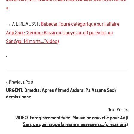
»
→ A LIRE AUSSI :
Babacar Touré catégorique sur l’affaire
Adji Sarr: ‘Serigne Bassirou Gueye aurait pu éviter au
Sénégal 14 morts…'(vidéo)
'
Previous Post
Navigation
URGENT: Dmédia: Après Ahmed Aidara, Pa Assane Seck
démissionne
de
Next Post
l’article
VIDEO. Enregistrement fuité: Mauvaise nouvelle pour Adji
Sarr, ce que risque la jeune masseuse si…(précisions)