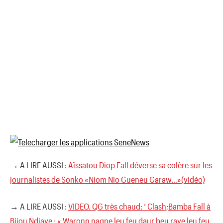
→ A LIRE AUSSI :
Aïssatou Diop Fall déverse sa colère sur les
journalistes de Sonko «Niom Nio Gueneu Garaw…»(vidéo)
→ A LIRE AUSSI :
VIDEO. QG très chaud: ‘ Clash;Bamba Fall à
Bijou Ndiaye : « Waronn nagne leu feu daur beu raye leu feu