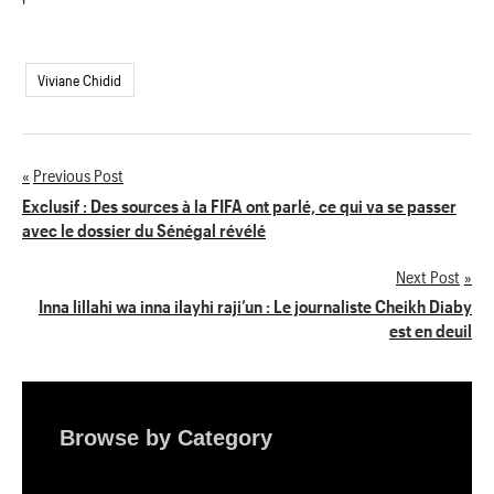
'
Viviane Chidid
Previous Post
Navigation
Exclusif : Des sources à la FIFA ont parlé, ce qui va se passer
avec le dossier du Sénégal révélé
de
Next Post
l’article
Inna lillahi wa inna ilayhi raji’un : Le journaliste Cheikh Diaby
est en deuil
Browse by Category