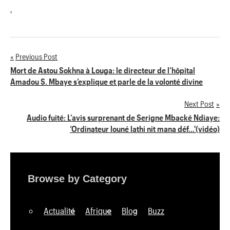
'
Previous Post
Navigation
Mort de Astou Sokhna à Louga: le directeur de l’hôpital
Amadou S. Mbaye s’explique et parle de la volonté divine
de
Next Post
l’article
Audio fuité: L’avis surprenant de Serigne Mbacké Ndiaye:
‘Ordinateur louné lathi nit mana déf…'(vidéo)
Browse by Category
Actualité
Afrique
Blog
Buzz