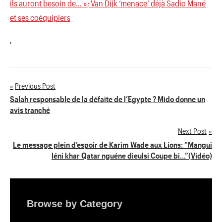
ils auront besoin de… »; Van Dijk ‘menace’ déjà Sadio Mané
et ses coéquipiers
'
Previous Post
Navigation
Salah responsable de la défaite de l’Egypte ? Mido donne un
avis tranché
de
Next Post
l’article
Le message plein d’espoir de Karim Wade aux Lions: “Mangui
léni khar Qatar nguéne dieulsi Coupe bi…”(Vidéo)
Browse by Category