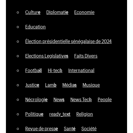
Culture
Diplomatie
Economie
Education
Élection présidentielle sénégalaise de 2024
Elections Legislatives
Faits Divers
Football
Hi-tech
International
Justice
Lamb
Médias
Musique
Nécrologie
News
News Tech
People
Politique
ready_text
Religion
Revue de presse
Santé
Société