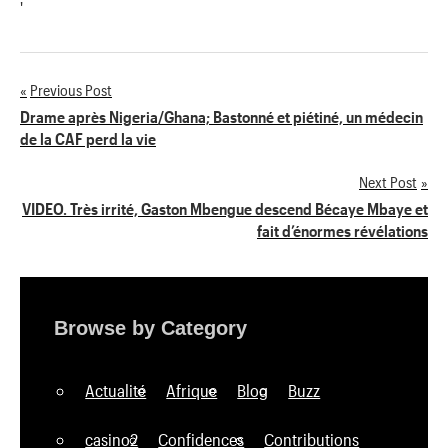
'
Previous Post
Navigation
Drame après Nigeria/Ghana; Bastonné et piétiné, un médecin
de la CAF perd la vie
de
Next Post
l’article
VIDEO. Très irrité, Gaston Mbengue descend Bécaye Mbaye et
fait d’énormes révélations
Browse by Category
Actualité
Afrique
Blog
Buzz
casino2
Confidences
Contributions