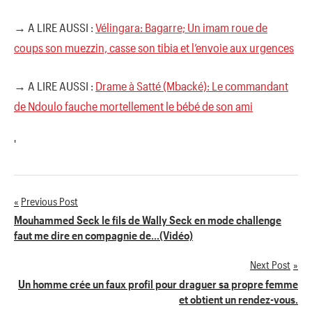
→ A LIRE AUSSI :
Vélingara: Bagarre; Un imam roue de
coups son muezzin, casse son tibia et l’envoie aux urgences
→ A LIRE AUSSI :
Drame à Satté (Mbacké): Le commandant
de Ndoulo fauche mortellement le bébé de son ami
'
Previous Post
Navigation
Mouhammed Seck le fils de Wally Seck en mode challenge
faut me dire en compagnie de…(Vidéo)
de
Next Post
l’article
Un homme crée un faux profil pour draguer sa propre femme
et obtient un rendez-vous.