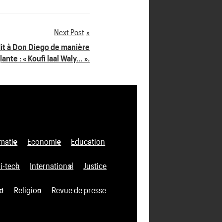
Next Post
it à Don Diego de manière
lante : « Koufi laal Waly… ».
matie
Economie
Education
i-tech
International
Justice
xt
Religion
Revue de presse