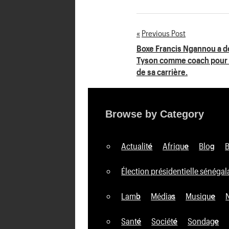
Previous Post
Navigation
Boxe Francis Ngannou a déc
Tyson comme coach pour l
de
de sa carrière.
l’article
Browse by Category
Actualité
Afrique
Blog
Élection présidentielle sénégal
Lamb
Médias
Musique
Santé
Société
Sondage