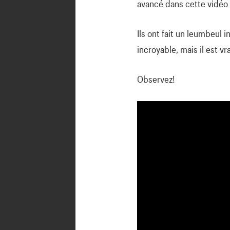
avancé dans cette vidéo 
Ils ont fait un leumbeul
incroyable, mais il est vra
Observez!