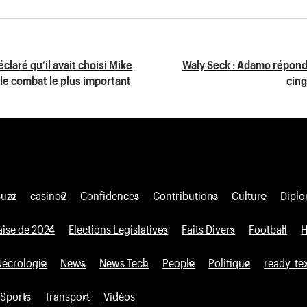
laré qu’il avait choisi Mike
Waly Seck : Adamo répond
e combat le plus important
cing
Buzz
casino2
Confidences
Contributions
Culture
Diplo
aise de 2024
Elections Legislatives
Faits Divers
Football
H
Nécrologie
News
News Tech
People
Politique
ready_te
Sports
Transport
Vidéos