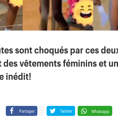
utes sont choqués par ces de
t des vêtements féminins et u
 inédit!
Partager
Twitter
Whatsapp