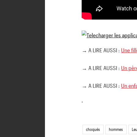
→ A LIRE AUSSI :
Une fi
→ A LIRE AUSSI :
Un père
→ A LIRE AUSSI :
Un enf
'
choqués
hommes
Le