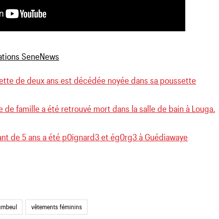
llette de deux ans est décédée noyée dans sa poussette
 de famille a été retrouvé mort dans la salle de bain à Louga.
ant de 5 ans a été p0ignard3 et ég0rg3 à Guédiawaye
umbeul
vêtements féminins