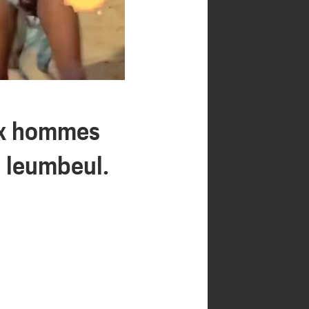
ux hommes
n leumbeul.