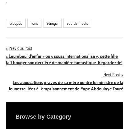
'
bloqués
lions
Sénégal
sourds-muets
Previous Post
Navigation
« Leumbeul d’enfer » ou « souss internationalisé », cette fille
fait bouger son derrière de manière fantastique. Regardez-le!
de
Next Post
l’article
Les accusations graves de sa mère contre le ministre de la
Jeunesse liées à l’emprisonnement de Pape Abdoulaye Touré
Browse by Category