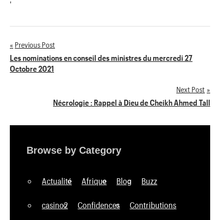
'
Previous Post
Navigation
Les nominations en conseil des ministres du mercredi 27
Octobre 2021
de
Next Post
l’article
Nécrologie : Rappel à Dieu de Cheikh Ahmed Tall
Browse by Category
Actualité
Afrique
Blog
Buzz
casino2
Confidences
Contributions