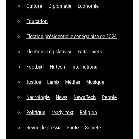
Culture
Diplomatie
Economie
Education
Élection présidentielle sénégalaise de 2024
Elections Legislatives
Faits Divers
Football
Hi-tech
International
Justice
Lamb
Médias
Musique
Nécrologie
News
News Tech
People
Politique
ready_text
Religion
Revue de presse
Santé
Société