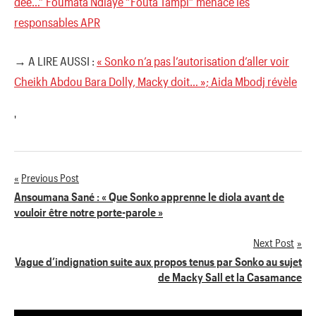
déé…” Foumata Ndiaye “Fouta Tampi” menace les
responsables APR
→ A LIRE AUSSI :
« Sonko n’a pas l’autorisation d’aller voir
Cheikh Abdou Bara Dolly, Macky doit… »; Aida Mbodj révèle
'
Previous Post
Navigation
Ansoumana Sané : « Que Sonko apprenne le diola avant de
vouloir être notre porte-parole »
de
Next Post
l’article
Vague d’indignation suite aux propos tenus par Sonko au sujet
de Macky Sall et la Casamance