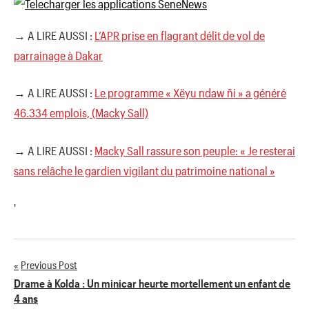
→ A LIRE AUSSI :
L’APR prise en flagrant délit de vol de
parrainage à Dakar
→ A LIRE AUSSI :
Le programme « Xëyu ndaw ñi » a généré
46.334 emplois, (Macky Sall)
→ A LIRE AUSSI :
Macky Sall rassure son peuple: « Je resterai
sans relâche le gardien vigilant du patrimoine national »
'
Previous Post
Navigation
Drame à Kolda : Un minicar heurte mortellement un enfant de
4 ans
de