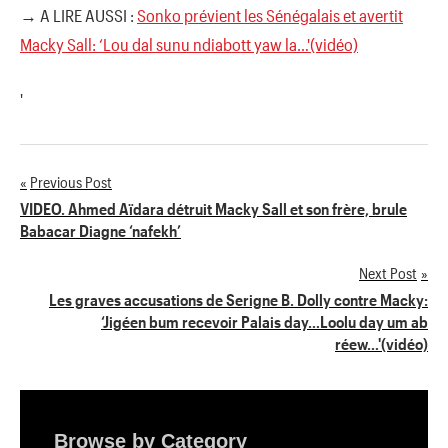
→ A LIRE AUSSI :
Sonko prévient les Sénégalais et avertit
Macky Sall: ‘Lou dal sunu ndiabott yaw la…'(vidéo)
'
Previous Post
Navigation
VIDEO. Ahmed Aïdara détruit Macky Sall et son frère, brule
Babacar Diagne ‘nafekh’
de
Next Post
l’article
Les graves accusations de Serigne B. Dolly contre Macky:
‘Jigéen bum recevoir Palais day…Loolu day um ab
réew…'(vidéo)
Browse by Category