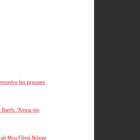
démontre les preuves
 Barth: “Amna nio
utah Mou Filmé Ndeye