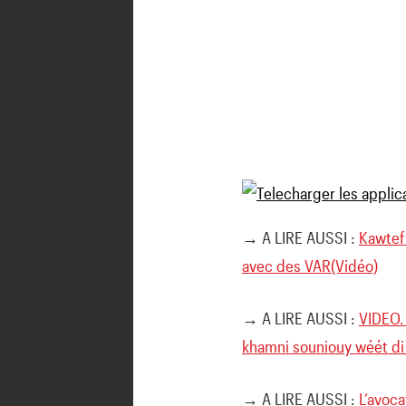
→ A LIRE AUSSI :
Kawtef
avec des VAR(Vidéo)
→ A LIRE AUSSI :
VIDEO.
khamni souniouy wéét di
→ A LIRE AUSSI :
L’avoc