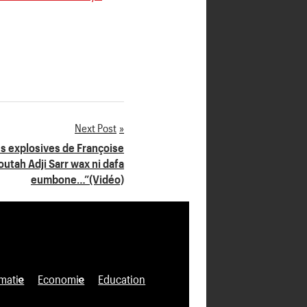
Next Post
ns explosives de Françoise
outah Adji Sarr wax ni dafa
eumbone…”(Vidéo)
matie
Economie
Education