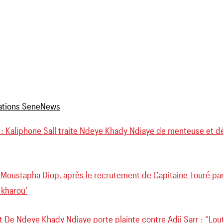
 : Kaliphone Sall traite Ndeye Khady Ndiaye de menteuse et 
 Moustapha Diop, après le recrutement de Capitaine Touré par
 kharou’
at De Ndeye Khady Ndiaye porte plainte contre Adji Sarr : “Lo