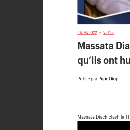
21/04/2022
Vidéos
Massata Diac
qu’ils ont h
Publié par
Pape Diop
Massata Diack clash la TF