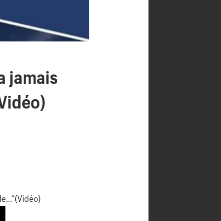
a jamais
(Vidéo)
lle…”(Vidéo)