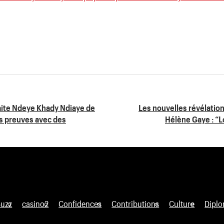
raite Ndeye Khady Ndiaye de
Les nouvelles révélatio
s preuves avec des
Hélène Gaye : “L
Buzz
casino2
Confidences
Contributions
Culture
Diplo