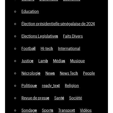
Education
Élection présidentielle sénégalaise de 2024
Elections Legislatives
Faits Divers
Football
Hi-tech
International
Justice
Lamb
Médias
Musique
Nécrologie
News
News Tech
People
Politique
ready_text
Religion
Revue de presse
Santé
Société
Sondage
Sports
Transport
Vidéos