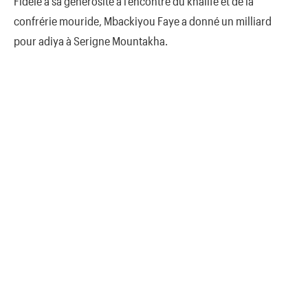
Fidèle à sa générosité à l’encontre du khalife et de la
confrérie mouride, Mbackiyou Faye a donné un milliard
pour adiya à Serigne Mountakha.