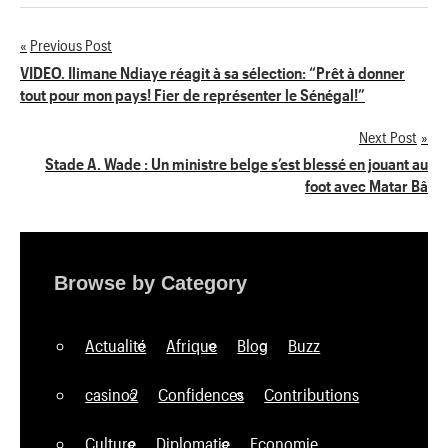
Previous Post
Navigation
VIDEO. Ilimane Ndiaye réagit à sa sélection: “Prêt à donner
tout pour mon pays! Fier de représenter le Sénégal!”
de
Next Post
l’article
Stade A. Wade : Un ministre belge s’est blessé en jouant au
foot avec Matar Bâ
Browse by Category
Actualité
Afrique
Blog
Buzz
casino2
Confidences
Contributions
Culture
Diplomatie
Economie