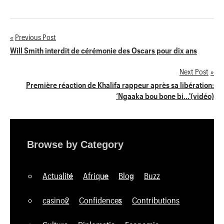
Previous Post
Navigation
Will Smith interdit de cérémonie des Oscars pour dix ans
de
Next Post
Première réaction de Khalifa rappeur après sa libération:
l’article
‘Ngaaka bou bone bi…'(vidéo)
Browse by Category
Actualité
Afrique
Blog
Buzz
casino2
Confidences
Contributions