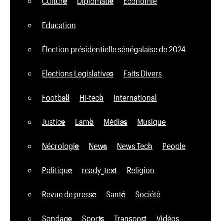
Culture
Diplomatie
Economie
Education
Élection présidentielle sénégalaise de 2024
Elections Legislatives
Faits Divers
Football
Hi-tech
International
Justice
Lamb
Médias
Musique
Nécrologie
News
News Tech
People
Politique
ready_text
Religion
Revue de presse
Santé
Société
Sondage
Sports
Transport
Vidéos