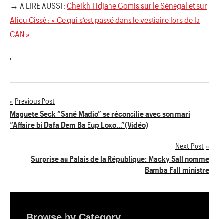
→ A LIRE AUSSI :
Cheikh Tidjane Gomis sur le Sénégal et sur
Aliou Cissé : « Ce qui s’est passé dans le vestiaire lors de la
CAN »
'
Previous Post
Navigation
Maguete Seck “Sané Madio” se réconcilie avec son mari
“Affaire bi Dafa Dem Ba Eup Loxo…”(Vidéo)
de
Next Post
l’article
Surprise au Palais de la République: Macky Sall nomme
Bamba Fall ministre
Browse by Category