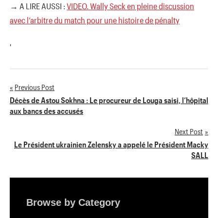
→ A LIRE AUSSI :
VIDEO. Wally Seck en pleine discussion
avec l’arbitre du match pour une histoire de pénalty
'
Previous Post
Navigation
Décès de Astou Sokhna : Le procureur de Louga saisi, l’hôpital
aux bancs des accusés
de
Next Post
l’article
Le Président ukrainien Zelensky a appelé le Président Macky
SALL
Browse by Category