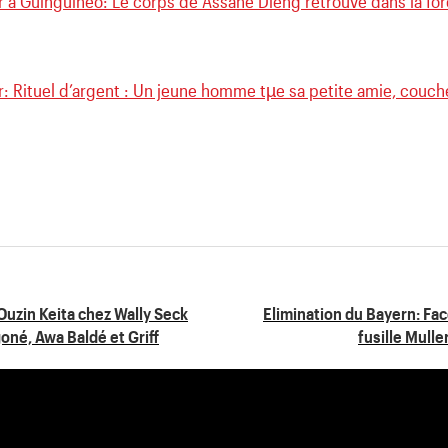
 à Guinguinéo: Le corps de Assane Dieng retrouvé dans la forêt
r: Rituel d’argent : Un jeune homme tµe sa petite amie, couc
uzin Keita chez Wally Seck
Elimination du Bayern: Fa
né, Awa Baldé et Griff
fusille Mull