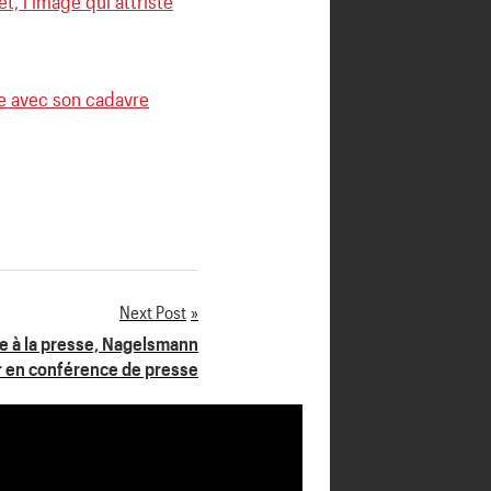
, l’image qui attriste
he avec son cadavre
Next Post
ce à la presse, Nagelsmann
er en conférence de presse