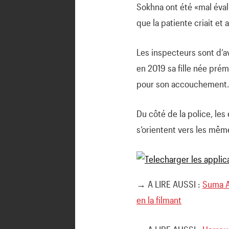
Sokhna ont été «mal évalu
que la patiente criait et a
Les inspecteurs sont d’a
en 2019 sa fille née pré
pour son accouchement.
Du côté de la police, le
s’orientent vers les mêm
→ A LIRE AUSSI :
Suma As
en la filmant