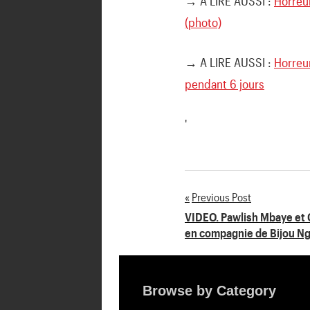
→ A LIRE AUSSI :
Horreur
(photo)
→ A LIRE AUSSI :
Horreu
pendant 6 jours
'
Previous Post
Navigation
VIDEO. Pawlish Mbaye et O
en compagnie de Bijou Ngo
de
l’article
Browse by Category