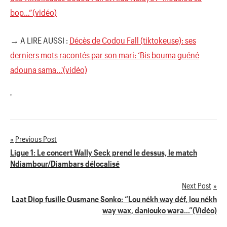
bop…”(vidéo)
→ A LIRE AUSSI :
Décès de Codou Fall (tiktokeuse): ses
derniers mots racontés par son mari: ‘Bis bouma guéné
adouna sama…'(vidéo)
'
Previous Post
Navigation
Ligue 1: Le concert Wally Seck prend le dessus, le match
Ndiambour/Diambars délocalisé
de
Next Post
l’article
Laat Diop fusille Ousmane Sonko: “Lou nékh way déf, lou nékh
way wax, daniouko wara…”(Vidéo)