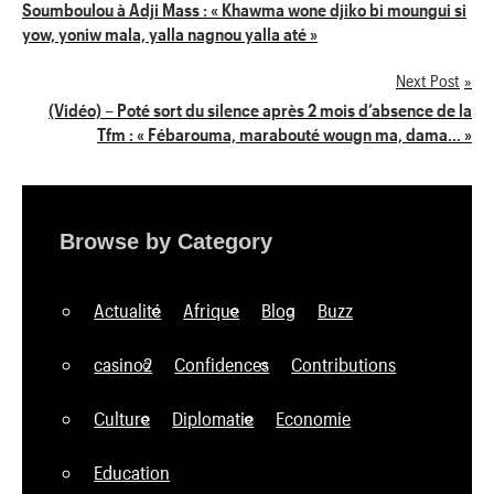
Navigation
Soumboulou à Adji Mass : « Khawma wone djiko bi moungui si
yow, yoniw mala, yalla nagnou yalla até »
de
Next Post
l’article
(Vidéo) – Poté sort du silence après 2 mois d’absence de la
Tfm : « Fébarouma, marabouté wougn ma, dama… »
Browse by Category
Actualité
Afrique
Blog
Buzz
casino2
Confidences
Contributions
Culture
Diplomatie
Economie
Education