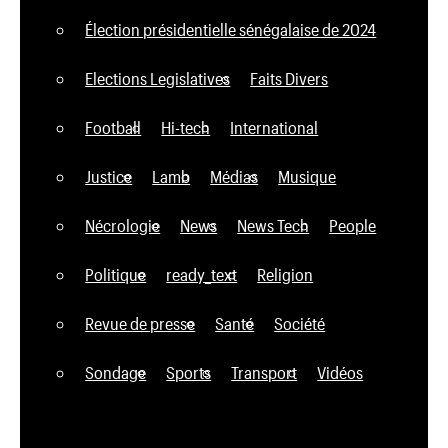
Élection présidentielle sénégalaise de 2024
Elections Legislatives
Faits Divers
Football
Hi-tech
International
Justice
Lamb
Médias
Musique
Nécrologie
News
News Tech
People
Politique
ready_text
Religion
Revue de presse
Santé
Société
Sondage
Sports
Transport
Vidéos