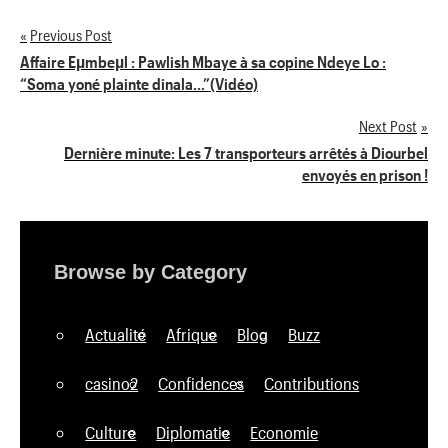
Previous Post
Navigation
Affaire Eµmbeµl : Pawlish Mbaye à sa copine Ndeye Lo :
“Soma yoné plainte dinala…”(Vidéo)
de
Next Post
l’article
Dernière minute: Les 7 transporteurs arrêtés à Diourbel
envoyés en prison !
Browse by Category
Actualité
Afrique
Blog
Buzz
casino2
Confidences
Contributions
Culture
Diplomatie
Economie