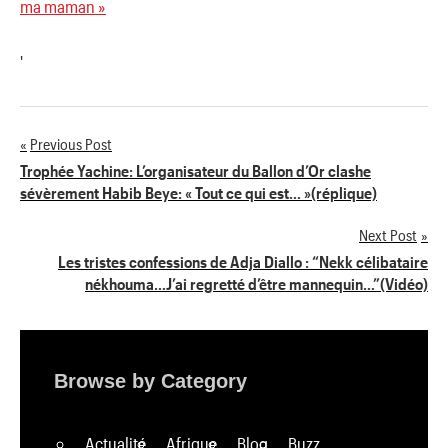
ma maman »
'
Previous Post
Navigation
Trophée Yachine: L’organisateur du Ballon d’Or clashe
sévèrement Habib Beye: « Tout ce qui est… »(réplique)
de
Next Post
l’article
Les tristes confessions de Adja Diallo : “Nekk célibataire
nékhouma…J’ai regretté d’être mannequin…”(Vidéo)
Browse by Category
Actualité
Afrique
Blog
Buzz