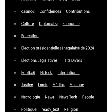
casino2
Confidences
Contributions
Culture
Diplomatie
Economie
Education
Élection présidentielle sénégalaise de 2024
Elections Legislatives
Faits Divers
Football
Hi-tech
International
Justice
Lamb
Médias
Musique
Nécrologie
News
News Tech
People
Politique
ready_text
Religion