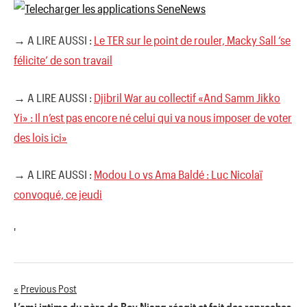
→ A LIRE AUSSI :
Le TER sur le point de rouler, Macky Sall ‘se
félicite’ de son travail
→ A LIRE AUSSI :
Djibril War au collectif «And Samm Jikko
Yi» : Il n’est pas encore né celui qui va nous imposer de voter
des lois ici»
→ A LIRE AUSSI :
Modou Lo vs Ama Baldé : Luc Nicolaï
convoqué, ce jeudi
'
Previous Post
Navigation
L’ami intime du père de Boy Niang réagit et fait des reproches