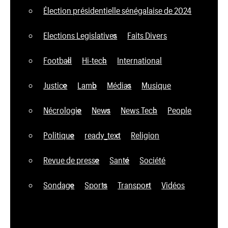
Élection présidentielle sénégalaise de 2024
Elections Legislatives
Faits Divers
Football
Hi-tech
International
Justice
Lamb
Médias
Musique
Nécrologie
News
News Tech
People
Politique
ready_text
Religion
Revue de presse
Santé
Société
Sondage
Sports
Transport
Vidéos