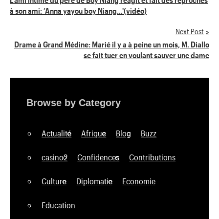
à son ami: ‘Anna yayou boy Niang…'(vidéo)
de
Next Post
l’article
Drame à Grand Médine: Marié il y a à peine un mois, M. Diallo
se fait tuer en voulant sauver une dame
Browse by Category
Actualité
Afrique
Blog
Buzz
casino2
Confidences
Contributions
Culture
Diplomatie
Economie
Education