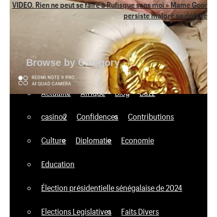
VIDEO. Rien ne peut se faire à Rufisque sans moi » Mame Goor
persiste malgré sa défaite
Browse by Category
Actualité
Afrique
Blog
Buzz
casino2
Confidences
Contributions
Culture
Diplomatie
Economie
Education
Élection présidentielle sénégalaise de 2024
Elections Legislatives
Faits Divers