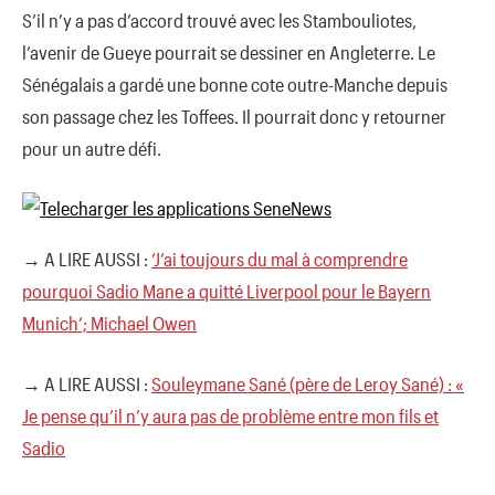
S’il n’y a pas d’accord trouvé avec les Stambouliotes,
l’avenir de Gueye pourrait se dessiner en Angleterre. Le
Sénégalais a gardé une bonne cote outre-Manche depuis
son passage chez les Toffees. Il pourrait donc y retourner
pour un autre défi.
→ A LIRE AUSSI :
‘J’ai toujours du mal à comprendre
pourquoi Sadio Mane a quitté Liverpool pour le Bayern
Munich’; Michael Owen
→ A LIRE AUSSI :
Souleymane Sané (père de Leroy Sané) : «
Je pense qu’il n’y aura pas de problème entre mon fils et
Sadio