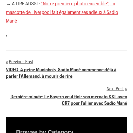
→ A LIRE AUSSI :
“Notre première photo ensemble”, La
mascotte de Liverpool fait également ses adieux à Sadio
Mané
'
Previous Post
Navigation
VIDEO. A peine Munichois, Sadio Mané commence déjà à
parler l’Allemand; à mourir de rire
de
Next Post
l’article
Dernière minute: Le Bayern veut finir son mercato XXL avec
CR7 pour l’allier avec Sadio Mané
Browse by Category