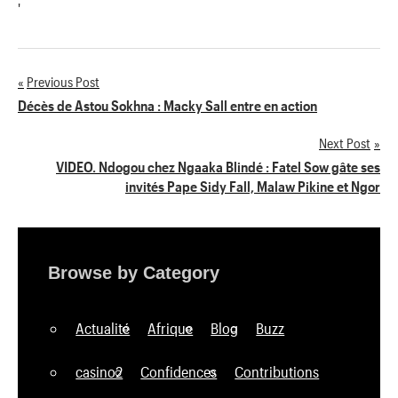
'
Previous Post
Navigation
Décès de Astou Sokhna : Macky Sall entre en action
de
Next Post
VIDEO. Ndogou chez Ngaaka Blindé : Fatel Sow gâte ses
l’article
invités Pape Sidy Fall, Malaw Pikine et Ngor
Browse by Category
Actualité
Afrique
Blog
Buzz
casino2
Confidences
Contributions