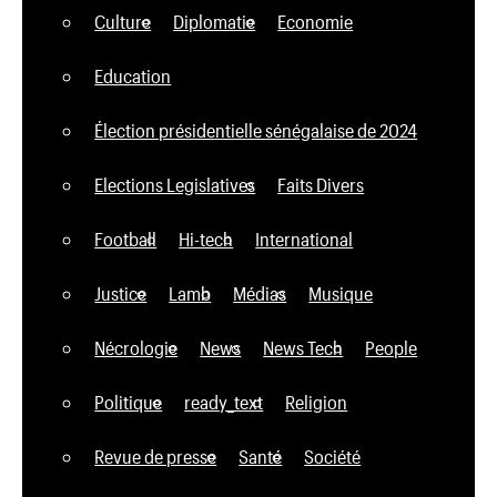
Culture
Diplomatie
Economie
Education
Élection présidentielle sénégalaise de 2024
Elections Legislatives
Faits Divers
Football
Hi-tech
International
Justice
Lamb
Médias
Musique
Nécrologie
News
News Tech
People
Politique
ready_text
Religion
Revue de presse
Santé
Société