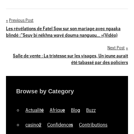
Previous Post
Navigation
Les révélations de Fatel Sow sur son mariage avec ngaaka
blindé :”Seuy bi nékhna wayé douma nanguou… »(Vidéo)
de
Next Post
l’article
Salle de vente : La tristesse sur les visages, Un jeune aurait
été tabassé par des policiers
Browse by Category
Actualité
Afrique
Blog
Buzz
casino2
Confidences
Contributions