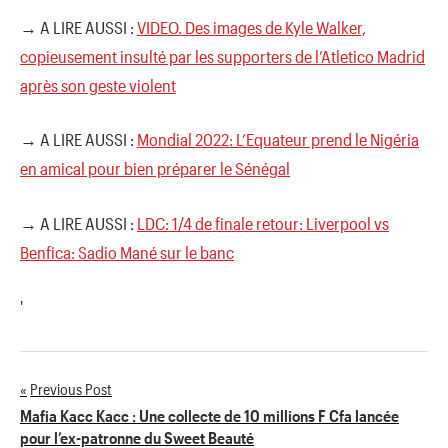
→ A LIRE AUSSI :
VIDEO. Des images de Kyle Walker,
copieusement insulté par les supporters de l’Atletico Madrid
après son geste violent
→ A LIRE AUSSI :
Mondial 2022: L’Equateur prend le Nigéria
en amical pour bien préparer le Sénégal
→ A LIRE AUSSI :
LDC: 1/4 de finale retour: Liverpool vs
Benfica: Sadio Mané sur le banc
'
Previous Post
Navigation
Mafia Kacc Kacc : Une collecte de 10 millions F Cfa lancée
pour l’ex-patronne du Sweet Beauté