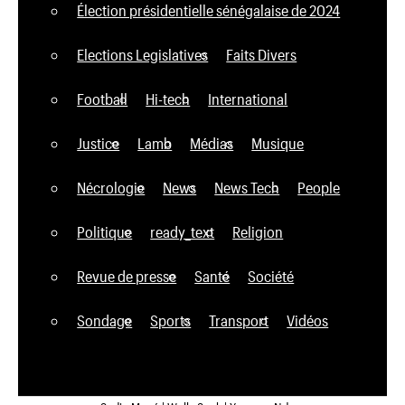
Élection présidentielle sénégalaise de 2024
Elections Legislatives
Faits Divers
Football
Hi-tech
International
Justice
Lamb
Médias
Musique
Nécrologie
News
News Tech
People
Politique
ready_text
Religion
Revue de presse
Santé
Société
Sondage
Sports
Transport
Vidéos