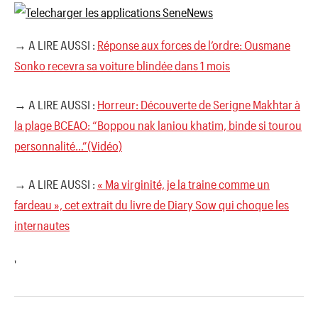
→ A LIRE AUSSI :
Réponse aux forces de l’ordre: Ousmane
Sonko recevra sa voiture blindée dans 1 mois
→ A LIRE AUSSI :
Horreur: Découverte de Serigne Makhtar à
la plage BCEAO: “Boppou nak laniou khatim, binde si tourou
personnalité…”(Vidéo)
→ A LIRE AUSSI :
« Ma virginité, je la traine comme un
fardeau », cet extrait du livre de Diary Sow qui choque les
internautes
'