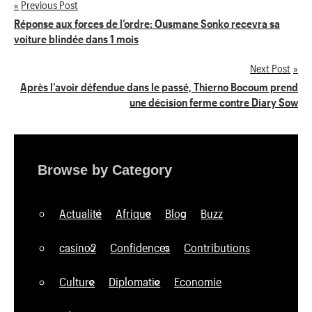
Previous Post
Navigation
Réponse aux forces de l’ordre: Ousmane Sonko recevra sa
voiture blindée dans 1 mois
de
Next Post
l’article
Après l’avoir défendue dans le passé, Thierno Bocoum prend
une décision ferme contre Diary Sow
Browse by Category
Actualité
Afrique
Blog
Buzz
casino2
Confidences
Contributions
Culture
Diplomatie
Economie